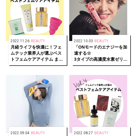
2022.11.26
BEAUTY
2022.10.03
BEAUTY
月経ライフを快適に！フェ
「ONモードのエナジーを加
ムテック業界人が選ぶベス
速する☆
トフェムケアアイテム まと
3タイプの高濃度水素ゼリー
め
はMY定番！」 by Yu
Yamada
2022.09.04
BEAUTY
2022.08.27
BEAUTY