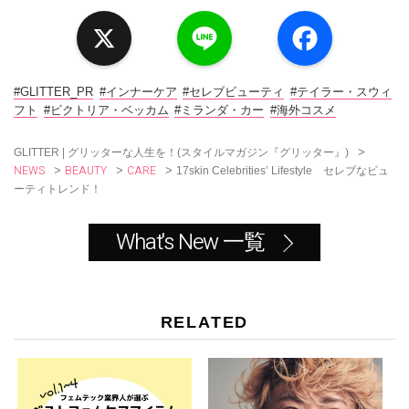
X
L
F
i
a
n
c
e
e
b
o
#GLITTER_PR
#インナーケア
#セレブビューティ
#テイラー・スウィ
o
フト
#ビクトリア・ベッカム
#ミランダ・カー
#海外コスメ
k
>
GLITTER | グリッターな人生を！(スタイルマガジン『グリッター』)
NEWS
BEAUTY
CARE
>
>
>
17skin Celebrities’ Lifestyle セレブなビュ
ーティトレンド！
What's New 一覧
RELATED