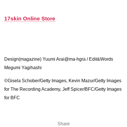
17skin Online Store
Design(magazine) Yuumi Arai@ma-hgra / Edit&Words
Megumi Yagihashi
©︎Gisela Schober/Getty Images, Kevin Mazur/Getty Images
for The Recording Academy, Jeff Spicer/BFC/Getty Images
for BFC
Share