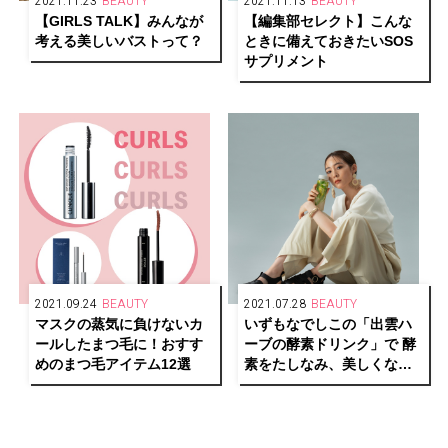
2021.11.23
BEAUTY
2021.11.13
BEAUTY
【GIRLS TALK】みんなが
【編集部セレクト】こんな
考える美しいバストって？
ときに備えておきたいSOS
サプリメント
2021.09.24
BEAUTY
2021.07.28
BEAUTY
マスクの蒸気に負けないカ
いずもなでしこの「出雲ハ
ールしたまつ毛に！おすす
ーブの酵素ドリンク」で 酵
めのまつ毛アイテム12選
素をたしなみ、美しくな
る！