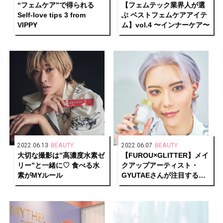
“フェムケア”で得られる
【フェムテック業界人が選
Self-love tips 3 from
ぶ ベストフェムケアアイテ
VIPPY
ム】vol.4 〜インナーケア〜
2022.06.13
BEAUTY
2022.06.07
BEAUTY
大切な撮影は”高濃度水素ゼ
【FUROU×GLITTER】メイ
リー”と一緒に♡ 食べる水
クアップアーティスト・
素がMYルール
GYUTAEさんが注目する
「NMN」って？美人外科
医・大久保由有先生が教え
ます！