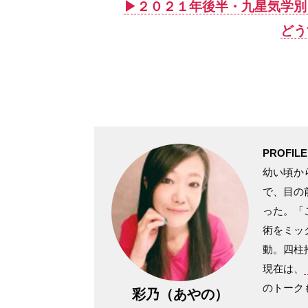
▶︎２０２１年後半・九星気学
どう
PROFILE
幼い頃か
で、目の
った。「
術をミッ
動。四柱
現在は、
のトーク
彩乃（あやの）