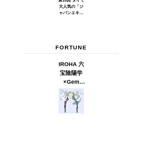
第10回 タイで
大人気の「ジ
ャパンエキス
ポタイラン
ド」とは？
Part.2
FORTUNE
IROHA 六
宝陰陽学
×Gem
Muse
【GLITTER
2023
SUMMER
issue】