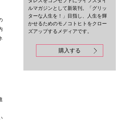
ダレスをコンセプトにライフスタイ
ルマガジンとして新装刊。「グリッ
ターな人生を！」目指し、人生を輝
の
かせるためのモノコトヒトをクロー
内
ズアップするメディアです。
ネ
購入する
進
い