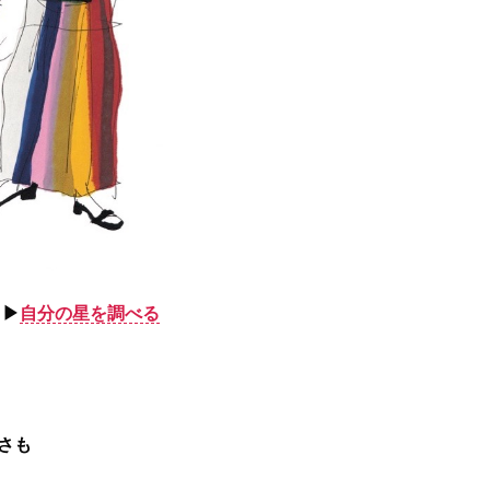
▶︎
自分の星を調べる
さも