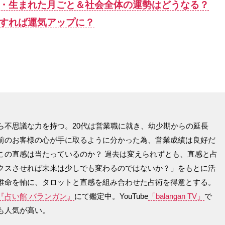
別・生まれた月ごと＆社会全体の運勢はどうなる？
すれば運気アップに？
ら不思議な力を持つ。20代は営業職に就き、幼少期からの延長
前のお客様の心が手に取るように分かった為、営業成績は良好だ
この直感は当たっているのか？ 過去は変えられずとも、直感と占
クスさせれば未来は少しでも変わるのではないか？」をもとに活
推命を軸に、タロットと直感を組み合わせた占術を得意とする。
『占い館 バランガン』
にて鑑定中。YouTube
「balangan TV」
で
も人気が高い。