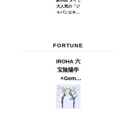
第10回 タイで
大人気の「ジ
ャパンエキス
ポタイラン
ド」とは？
Part.2
FORTUNE
IROHA 六
宝陰陽学
×Gem
Muse
【GLITTER
2023
SUMMER
issue】