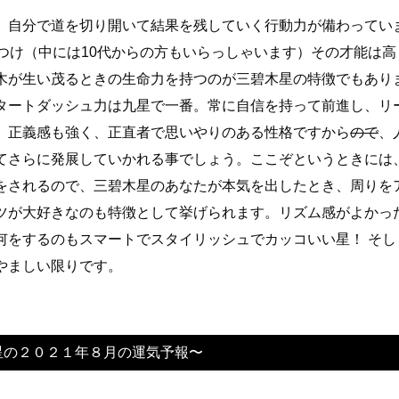
、自分で道を切り開いて結果を残していく行動力が備わってい
つけ（中には10代からの方もいらっしゃいます）その才能は高
木が生い茂るときの生命力を持つのが三碧木星の特徴でもあり
タートダッシュ力は九星で一番。常に自信を持って前進し、リ
。正義感も強く、正直者で思いやりのある性格ですから
ので
、
てさらに発展していかれる事でしょう。ここぞというときには
をされるので、三碧木星のあなたが本気を出したとき、周りを
ツが大好きなのも特徴として挙げられます。リズム感がよかっ
何をするのもスマートでスタイリッシュでカッコいい星！ そし
やましい限りです。
星の２０２１年８月の運気予報〜