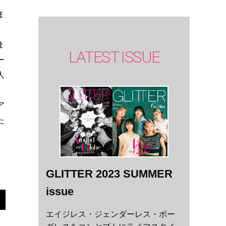
ま
ま
LATEST ISSUE
ー
人
、
ア
た
GLITTER 2023 SUMMER
issue
エイジレス・ジェンダーレス・ボー