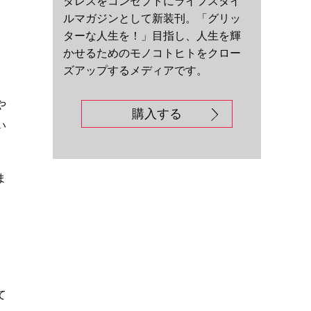
ダレスをコンセプトにライフスタイ
ルマガジンとして新装刊。「グリッ
ターな人生を！」目指し、人生を輝
かせるためのモノコトヒトをクロー
ズアップするメディアです。
し
や
購入する
い
ま
て