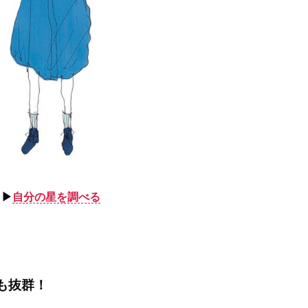
▶︎
自分の星を調べる
も抜群！