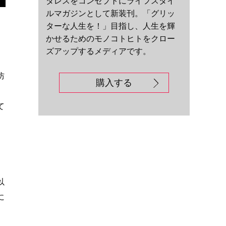
ダレスをコンセプトにライフスタイ
ルマガジンとして新装刊。「グリッ
ターな人生を！」目指し、人生を輝
かせるためのモノコトヒトをクロー
ズアップするメディアです。
り
防
購入する
て
以
に