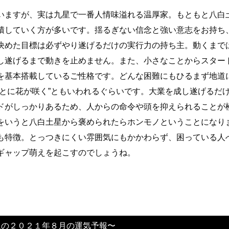
いますが、実は九星で一番人情味溢れる温厚家。もともと八白
積していく方が多いです。揺るぎない信念と強い意志をお持ち
決めた目標は必ずやり遂げるだけの実行力の持ち主。動くまで
し遂げるまで動きを止めません。また、小さなことからスター
を基本搭載しているご性格です。どんな困難にもひるまず地道
あとに花が咲く”ともいわれるぐらいです。大業を成し遂げるだ
ドがしっかりあるため、人からの命令や頭を抑えられることが
をいうと八白土星から褒められたらホンモノということになり
も特徴。とっつきにくい雰囲気にもかかわらず、困っている人
ギャップ萌えを起こすのでしょうね。
星の２０２１年８月の運気予報〜