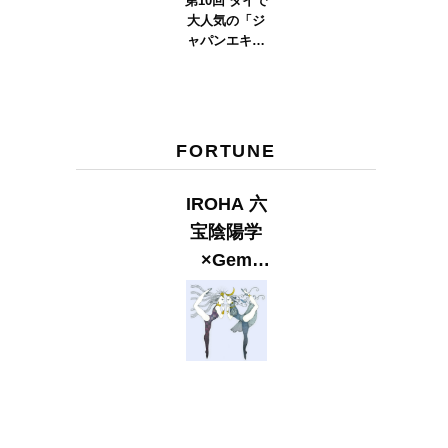
第10回 タイで
大人気の「ジ
ャパンエキス
ポタイラン
ド」とは？
Part.2
FORTUNE
IROHA 六
宝陰陽学
×Gem
Muse
【GLITTER
2023
SUMMER
issue】