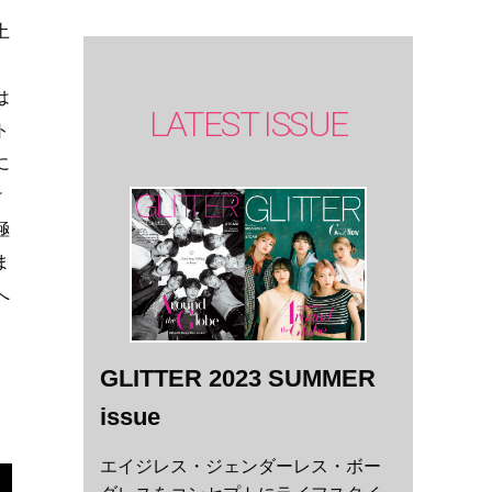
土
、
は
LATEST ISSUE
ト
に
け
極
ま
へ
GLITTER 2023 SUMMER
issue
エイジレス・ジェンダーレス・ボー