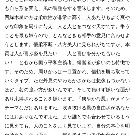
も自ら形を変え、風の調整をする意味します。そのため、
四緑木星の方は柔軟性が非常に高く、人あたりもよく爽や
かな印象を周りに与え、人と人とをつなぐ天才です。争う
ことを最も嫌うので、どんなときも相手の意見に合わせよ
うとします。優柔不断・八方美人に見られがちですが、本
質は人が喜ぶ姿を見たい！ 人と喜びを分かち合いた
い！ と心から願う平和主義者。経営者が多いのも特徴で
す。そのため、周りからは一目置かれ、信頼を勝ち取って
いくタイプ。ただ外見のやわらかさからは想像もつかない
ほど、芯の強い方が多いんです。そして負けず嫌いな面が
あり束縛されることを嫌います。「爽やかな風」がメイン
テーマなだけありますね。吹き抜ける風の自由さがあなた
にはおありなんですよね。また誰とでも合わせているよう
に見えても、人のことをよく見ています。自分の本心を明
かそうとしない面も……。何を考えているのか分からない