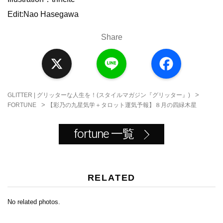
Edit:Nao Hasegawa
Share
X
L
F
i
a
n
c
e
e
b
o
>
GLITTER | グリッターな人生を！(スタイルマガジン『グリッター』)
o
>
【彩乃の九星気学＋タロット運気予報】８月の四緑木星
FORTUNE
k
fortune 一覧
RELATED
No related photos.