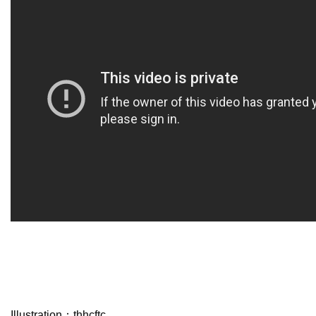
Illustration：thhcftc