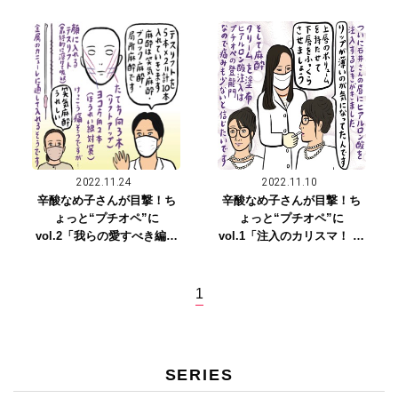
れ？ 編集・Tが話題の施術
りたい！ そんなひかるTVさ
で羨望の膣圧高めな女
んの願いが叶います」
に！？」
2022.11.24
2022.11.10
辛酸なめ子さんが目撃！ち
辛酸なめ子さんが目撃！ち
ょっと“プチオペ”に
ょっと“プチオペ”に
vol.2「我らの愛すべき編集
vol.1「注入のカリスマ！ あ
長、5本×2=10本の糸をこな
おい先生の極上ヒアルロン
す♡」
酸注入」
1
SERIES