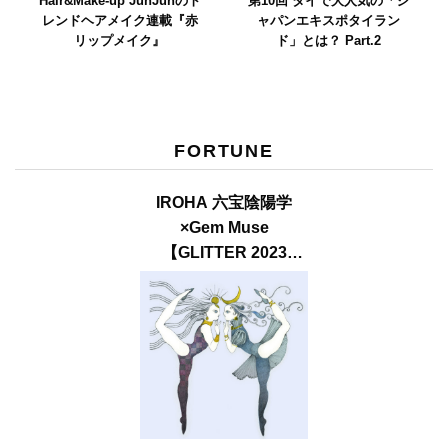
Hair&Make-up JunJunのト
第10回 タイで大人気の「ジ
レンドヘアメイク連載『赤
ャパンエキスポタイラン
リップメイク』
ド」とは？ Part.2
FORTUNE
IROHA 六宝陰陽学
×Gem Muse
【GLITTER 2023
SUMMER issue】