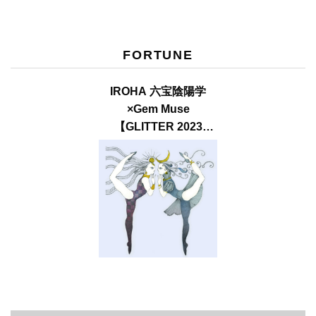
FORTUNE
IROHA 六宝陰陽学
×Gem Muse
【GLITTER 2023
SUMMER issue】