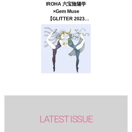
IROHA 六宝陰陽学
×Gem Muse
【GLITTER 2023
SUMMER issue】
LATEST ISSUE