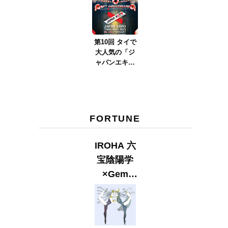
ver.2023』
第10回 タイで
大人気の「ジ
ャパンエキス
ポタイラン
ド」とは？
Part.2
FORTUNE
IROHA 六
宝陰陽学
×Gem
Muse
【GLITTER
2023