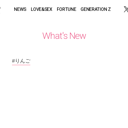
NEWS
LOVE&SEX
FORTUNE
GENERATION Z
What's New
#りんご