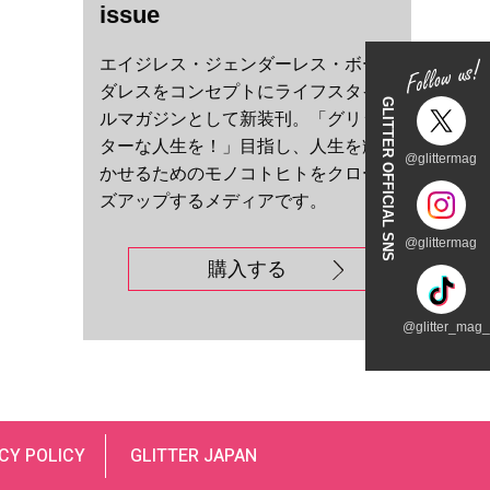
issue
エイジレス・ジェンダーレス・ボー
ダレスをコンセプトにライフスタイ
GLITTER OFFICIAL SNS
ルマガジンとして新装刊。「グリッ
ターな人生を！」目指し、人生を輝
@glittermag
かせるためのモノコトヒトをクロー
ズアップするメディアです。
@glittermag
購入する
@glitter_mag_t
CY POLICY
GLITTER JAPAN