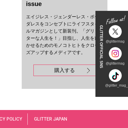
issue
エイジレス・ジェンダーレス・ボー
ダレスをコンセプトにライフスタイ
GLITTER OFFICIAL SNS
ルマガジンとして新装刊。「グリッ
ターな人生を！」目指し、人生を輝
@glittermag
かせるためのモノコトヒトをクロー
ズアップするメディアです。
@glittermag
購入する
@glitter_mag_t
CY POLICY
GLITTER JAPAN