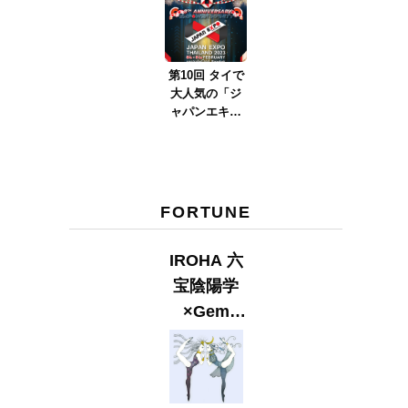
ver.2023』
第10回 タイで
大人気の「ジ
ャパンエキス
ポタイラン
ド」とは？
Part.2
FORTUNE
IROHA 六
宝陰陽学
×Gem
Muse
【GLITTER
2023