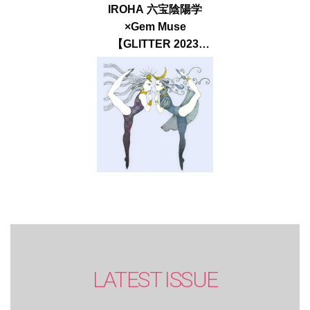
IROHA 六宝陰陽学
×Gem Muse
【GLITTER 2023
SUMMER issue】
LATEST ISSUE