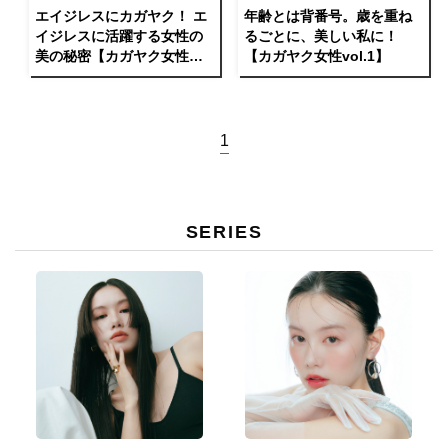
エイジレスにカガヤク！ エ
年齢とは背番号。歳を重ね
イジレスに活躍する女性の
るごとに、美しい私に！
美の秘密【カガヤク女性
【カガヤク女性vol.1】
vol.2】
1
SERIES