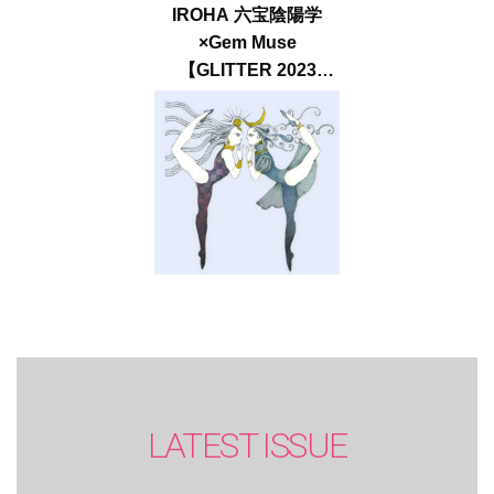
IROHA 六宝陰陽学
×Gem Muse
【GLITTER 2023
SUMMER issue】
LATEST ISSUE