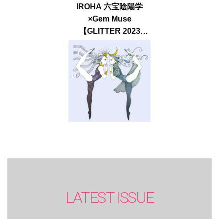
IROHA 六宝陰陽学
×Gem Muse
【GLITTER 2023
SUMMER issue】
LATEST ISSUE