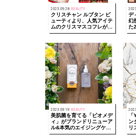
2023.09.28
BEAUTY
2023
クリスチャン ルブタン ビ
デ
ューティより、人気アイテ
幻
ムのクリスマスコフレが発
た
売
シ
2023.09.19
BEAUTY
2023
美肌菌を育てる「ビオメデ
「
ィ」がブランドリニューア
ン
ル&本気のエイジングケア
リ
美容液を発売！