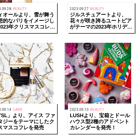
.09.28
BEAUTY
2023.09.27
BEAUTY
ィオールより、雪が舞う
ジルスチュアートより、
想的なパリをイメージし
花々が咲き誇るユートピア
2023年クリスマスコレク
がテーマの2023年ホリデー
ョンを発表
コレクションを発売
.09.14
CARE
2023.09.10
BEAUTY
YSL」より、アイス ファ
LUSHより、宝箱とドール
タジーをテーマにしたク
ハウス型2種のアドベント
スマスコフレを発売
カレンダーを発売！