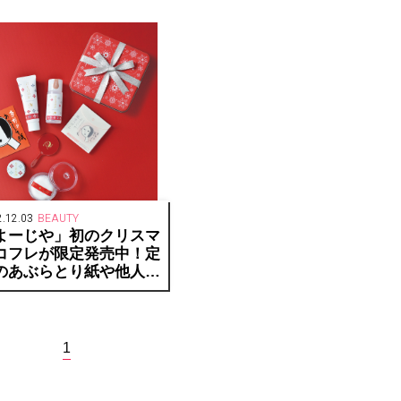
.12.03
BEAUTY
よーじや」初のクリスマ
コフレが限定発売中！定
のあぶらとり紙や他人気
イテムがぎっしり！
1