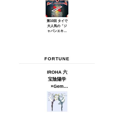
ver.2023』
第10回 タイで
大人気の「ジ
ャパンエキス
ポタイラン
ド」とは？
Part.2
FORTUNE
IROHA 六
宝陰陽学
×Gem
Muse
【GLITTER
2023