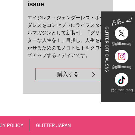
issue
エイジレス・ジェンダーレス・ボー
ダレスをコンセプトにライフスタイ
GLITTER OFFICIAL SNS
ルマガジンとして新装刊。「グリッ
ターな人生を！」目指し、人生を輝
@glittermag
かせるためのモノコトヒトをクロー
ズアップするメディアです。
@glittermag
購入する
@glitter_mag_t
CY POLICY
GLITTER JAPAN