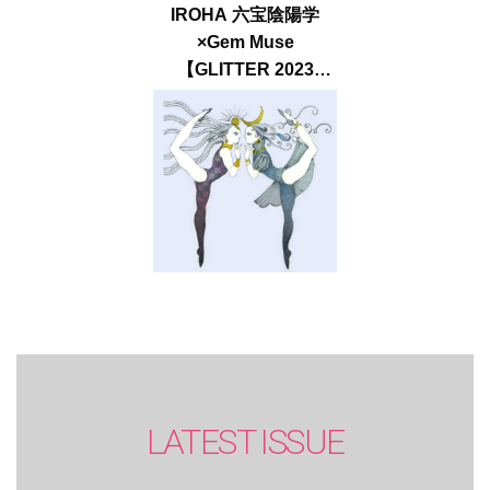
IROHA 六宝陰陽学
×Gem Muse
【GLITTER 2023
SUMMER issue】
LATEST ISSUE