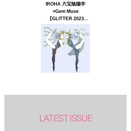
IROHA 六宝陰陽学
×Gem Muse
【GLITTER 2023
SUMMER issue】
LATEST ISSUE