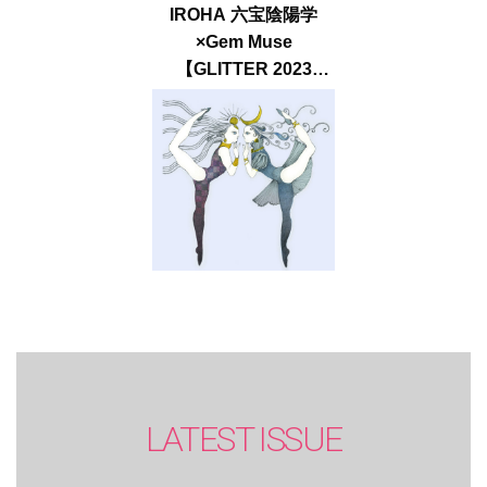
IROHA 六宝陰陽学
×Gem Muse
【GLITTER 2023
SUMMER issue】
LATEST ISSUE