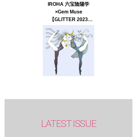
IROHA 六宝陰陽学
×Gem Muse
【GLITTER 2023
SUMMER issue】
LATEST ISSUE