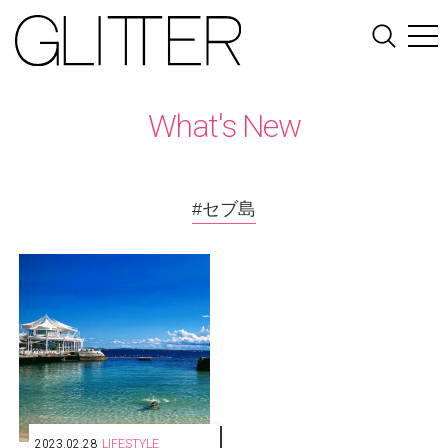
What's New
#セブ島
2023.02.28
LIFESTYLE