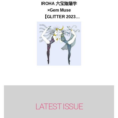
IROHA 六宝陰陽学
×Gem Muse
【GLITTER 2023
SUMMER issue】
LATEST ISSUE