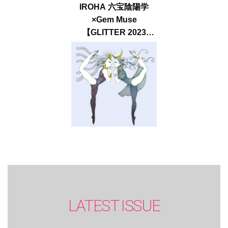
IROHA 六宝陰陽学
×Gem Muse
【GLITTER 2023
SUMMER issue】
LATEST ISSUE