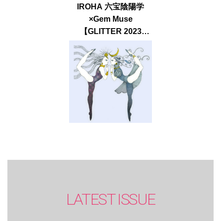
IROHA 六宝陰陽学
×Gem Muse
【GLITTER 2023
SUMMER issue】
LATEST ISSUE