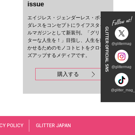
issue
エイジレス・ジェンダーレス・ボー
ダレスをコンセプトにライフスタイ
GLITTER OFFICIAL SNS
ルマガジンとして新装刊。「グリッ
ターな人生を！」目指し、人生を輝
@glittermag
かせるためのモノコトヒトをクロー
ズアップするメディアです。
@glittermag
購入する
@glitter_mag_t
CY POLICY
GLITTER JAPAN