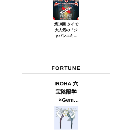
ver.2023』
第10回 タイで
大人気の「ジ
ャパンエキス
ポタイラン
ド」とは？
Part.2
FORTUNE
IROHA 六
宝陰陽学
×Gem
Muse
【GLITTER
2023