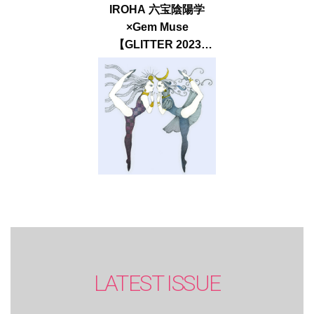
IROHA 六宝陰陽学
×Gem Muse
【GLITTER 2023
SUMMER issue】
LATEST ISSUE