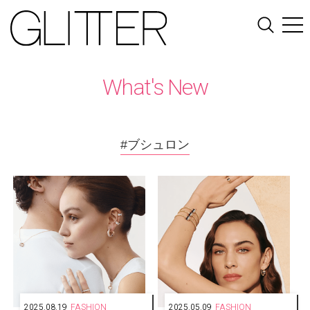
What's New
#ブシュロン
2025.08.19
FASHION
2025.05.09
FASHION