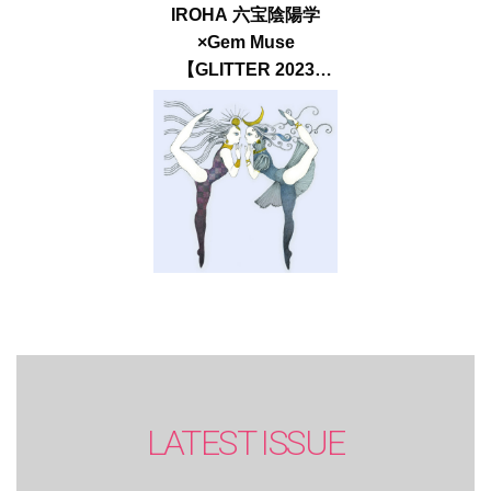
IROHA 六宝陰陽学
×Gem Muse
【GLITTER 2023
SUMMER issue】
LATEST ISSUE