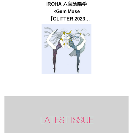
IROHA 六宝陰陽学
×Gem Muse
【GLITTER 2023
SUMMER issue】
LATEST ISSUE