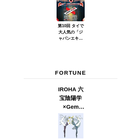
ver.2023』
第10回 タイで
大人気の「ジ
ャパンエキス
ポタイラン
ド」とは？
Part.2
FORTUNE
IROHA 六
宝陰陽学
×Gem
Muse
【GLITTER
2023