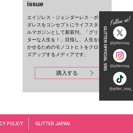
issue
エイジレス・ジェンダーレス・ボー
ダレスをコンセプトにライフスタイ
GLITTER OFFICIAL SNS
ルマガジンとして新装刊。「グリッ
ターな人生を！」目指し、人生を輝
@glittermag
かせるためのモノコトヒトをクロー
ズアップするメディアです。
@glittermag
購入する
@glitter_mag_t
CY POLICY
GLITTER JAPAN