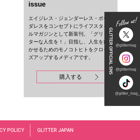
issue
エイジレス・ジェンダーレス・ボー
ダレスをコンセプトにライフスタイ
GLITTER OFFICIAL SNS
ルマガジンとして新装刊。「グリッ
ターな人生を！」目指し、人生を輝
@glittermag
かせるためのモノコトヒトをクロー
ズアップするメディアです。
@glittermag
購入する
@glitter_mag_t
CY POLICY
GLITTER JAPAN