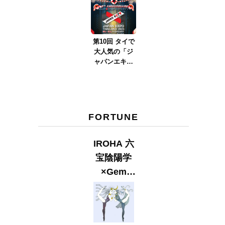
ver.2023』
第10回 タイで
大人気の「ジ
ャパンエキス
ポタイラン
ド」とは？
Part.2
FORTUNE
IROHA 六
宝陰陽学
×Gem
Muse
【GLITTER
2023