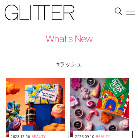
What's New
#ラッシュ
2023.12.06
BEAUTY
2023.09.10
BEAUTY