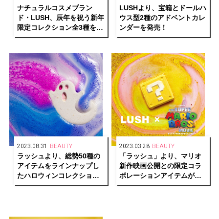
ナチュラルコスメブラン
LUSHより、宝箱とドールハ
ド・LUSH、辰年を祝う新年
ウス型2種のアドベントカレ
限定コレクション全3種を発
ンダーを発売！
売
2023.08.31
BEAUTY
2023.03.28
BEAUTY
ラッシュより、総勢50種の
「ラッシュ」より、マリオ
アイテムをラインナップし
新作映画公開との限定コラ
たハロウィンコレクション
ボレーションアイテムが発
を発売
売！