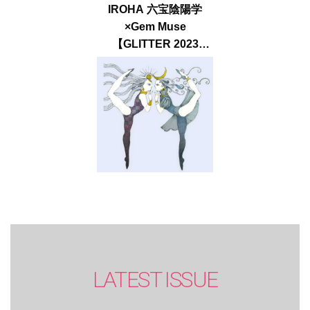
IROHA 六宝陰陽学
×Gem Muse
【GLITTER 2023
SUMMER issue】
LATEST ISSUE