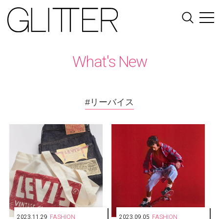
What's New
#リーバイス
2023.11.29
FASHION
2023.09.05
FASHION