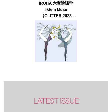
IROHA 六宝陰陽学
×Gem Muse
【GLITTER 2023
SUMMER issue】
LATEST ISSUE