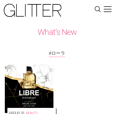
What's New
#ローラ
2023.01.31
BEAUTY