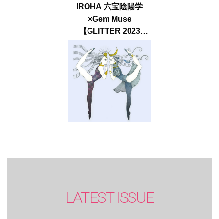
IROHA 六宝陰陽学
×Gem Muse
【GLITTER 2023
SUMMER issue】
LATEST ISSUE