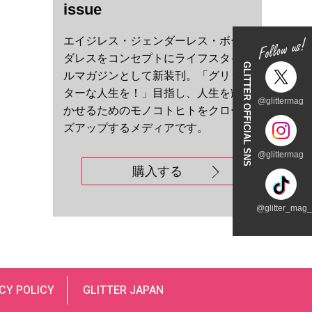
issue
エイジレス・ジェンダーレス・ボー
ダレスをコンセプトにライフスタイ
GLITTER OFFICIAL SNS
ルマガジンとして新装刊。「グリッ
ターな人生を！」目指し、人生を輝
@glittermag
かせるためのモノコトヒトをクロー
ズアップするメディアです。
@glittermag
購入する
@glitter_mag_t
CY POLICY
GLITTER JAPAN