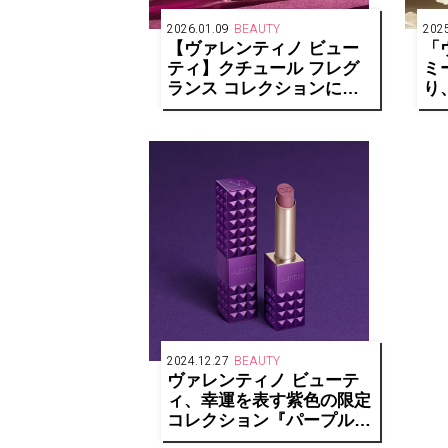
2026.01.09
BEAUTY
2025
【ヴァレンティノ ビュー
「
ティ】クチュール フレグ
ミ
ランス コレクションに新
り
しい香りが登場
レ
2024.12.27
BEAUTY
ヴァレンティノ ビューテ
ィ、幸運を表す紫色の限定
コレクション『パープルド
ーズ』で新年をお祝い