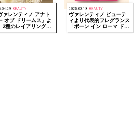
.04.29
BEAUTY
2025.03.18
BEAUTY
ヴァレンティノ アナト
ヴァレンティノ ビューテ
ー オブ ドリームス」よ
ィより代表的フレグランス
、2種のレイアリングフ
「ボーン イン ローマ ドン
グランス登場
ナ」の限定セットがトワル
イコノグラフがあしらわれ
たBOXで登場