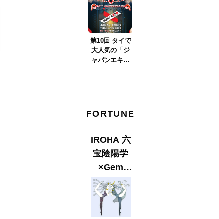
ver.2023』
第10回 タイで
大人気の「ジ
ャパンエキス
ポタイラン
ド」とは？
Part.2
FORTUNE
IROHA 六
宝陰陽学
×Gem
Muse
【GLITTER
2023