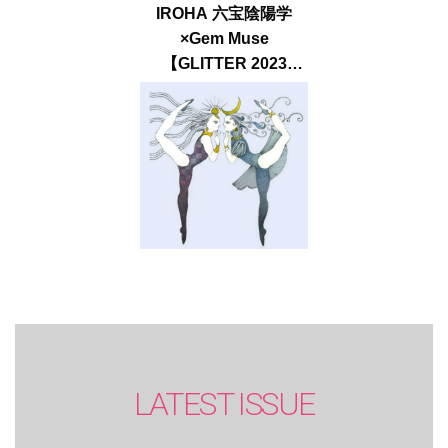
IROHA 六宝陰陽学
×Gem Muse
【GLITTER 2023
SUMMER issue】
LATEST ISSUE