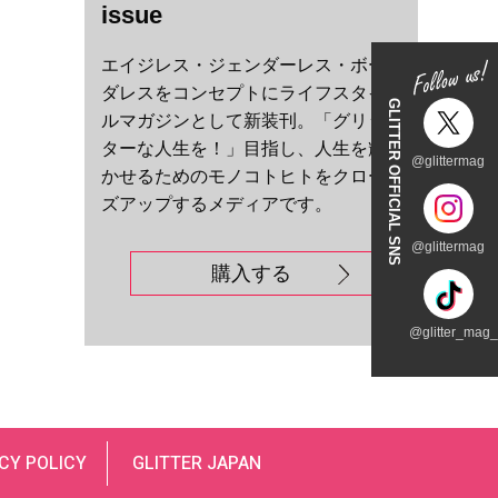
issue
エイジレス・ジェンダーレス・ボー
ダレスをコンセプトにライフスタイ
GLITTER OFFICIAL SNS
ルマガジンとして新装刊。「グリッ
ターな人生を！」目指し、人生を輝
@glittermag
かせるためのモノコトヒトをクロー
ズアップするメディアです。
@glittermag
購入する
@glitter_mag_t
CY POLICY
GLITTER JAPAN