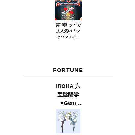
ver.2023』
第10回 タイで
大人気の「ジ
ャパンエキス
ポタイラン
ド」とは？
Part.2
FORTUNE
IROHA 六
宝陰陽学
×Gem
Muse
【GLITTER
2023