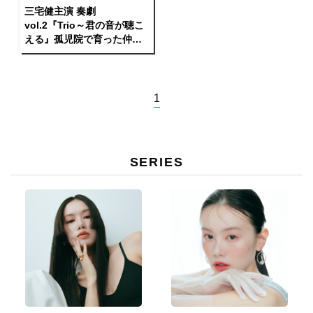
三宅健主演 奏劇
vol.2『Trio～君の音が聴こ
える』孤児院で育った仲間
役に大鶴佐助、藤木直人
1
SERIES