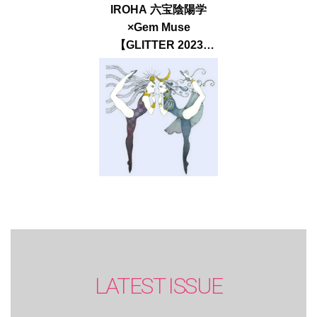
IROHA 六宝陰陽学
×Gem Muse
【GLITTER 2023
SUMMER issue】
LATEST ISSUE