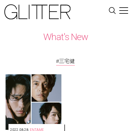
What's New
#三宅健
2022.08.28
ENTAME