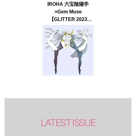
IROHA 六宝陰陽学
×Gem Muse
【GLITTER 2023
SUMMER issue】
LATEST ISSUE