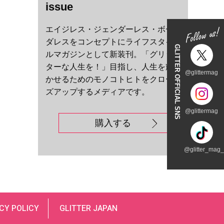
issue
エイジレス・ジェンダーレス・ボー
ダレスをコンセプトにライフスタイ
GLITTER OFFICIAL SNS
ルマガジンとして新装刊。「グリッ
ターな人生を！」目指し、人生を輝
@glittermag
かせるためのモノコトヒトをクロー
ズアップするメディアです。
@glittermag
購入する
@glitter_mag_t
CY POLICY
GLITTER JAPAN