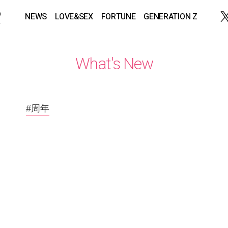
NEWS
LOVE&SEX
FORTUNE
GENERATION Z
What's New
#周年