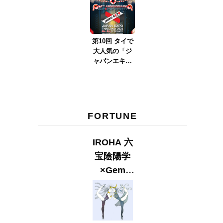
ver.2023』
第10回 タイで
大人気の「ジ
ャパンエキス
ポタイラン
ド」とは？
Part.2
FORTUNE
IROHA 六
宝陰陽学
×Gem
Muse
【GLITTER
2023