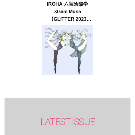
IROHA 六宝陰陽学
×Gem Muse
【GLITTER 2023
SUMMER issue】
LATEST ISSUE