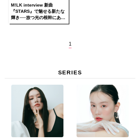
M!LK interview 新曲
『STARS』で魅せる新たな
輝き──放つ光の根幹にある
もの
1
SERIES