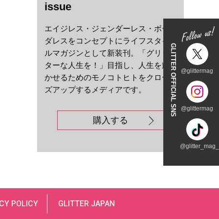
issue
エイジレス・ジェンダーレス・ボー
ダレスをコンセプトにライフスタイ
GLITTER OFFICIAL SNS
ルマガジンとして新装刊。「グリッ
ターな人生を！」目指し、人生を輝
@glittermag
かせるためのモノコトヒトをクロー
ズアップするメディアです。
@glittermag
購入する
@glitter_mag_t
CY POLICY
GLITTER JAPAN