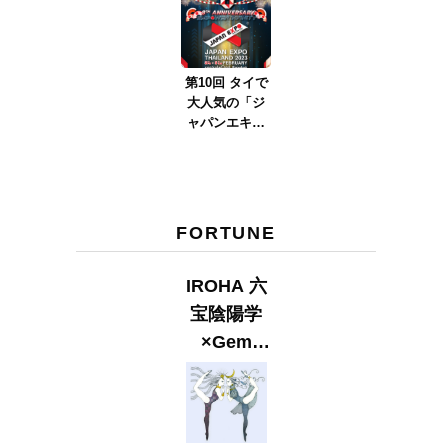
ver.2023』
第10回 タイで
大人気の「ジ
ャパンエキス
ポタイラン
ド」とは？
Part.2
FORTUNE
IROHA 六
宝陰陽学
×Gem
Muse
【GLITTER
2023