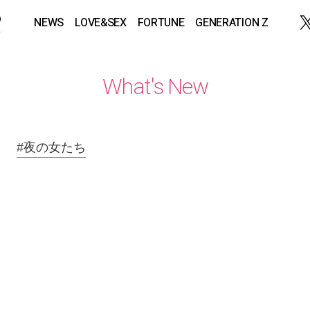
NEWS
LOVE&SEX
FORTUNE
GENERATION Z
What's New
#夜の女たち