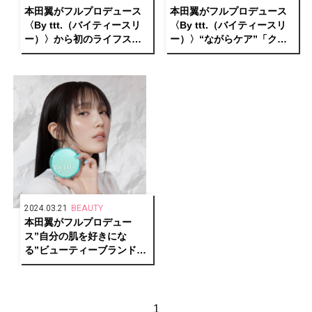
本田翼がフルプロデュース
本田翼がフルプロデュース
〈By ttt.（バイティースリ
〈By ttt.（バイティースリ
ー）〉から初のライフスタ
ー）〉“ながらケア”「クリ
イルアイテムが新発売
アポイントマスク」個包装5
枚入りが登場
2024.03.21
BEAUTY
本田翼がフルプロデュー
ス”自分の肌を好きにな
る”ビューティーブランド
「By ttt.(バイティースリ
ー)」誕生
1