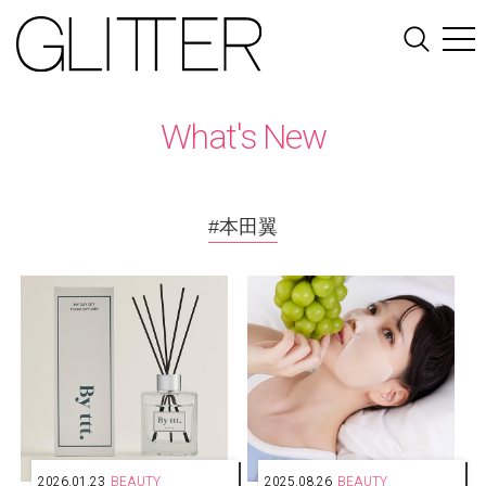
What's New
#本田翼
2026.01.23
BEAUTY
2025.08.26
BEAUTY