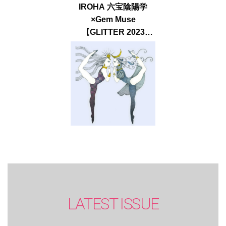
IROHA 六宝陰陽学
×Gem Muse
【GLITTER 2023
SUMMER issue】
LATEST ISSUE