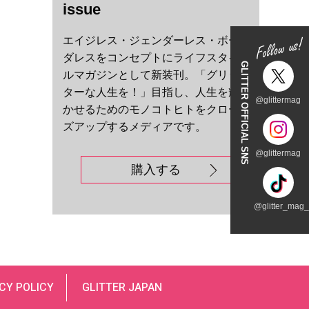
issue
エイジレス・ジェンダーレス・ボー
ダレスをコンセプトにライフスタイ
GLITTER OFFICIAL SNS
ルマガジンとして新装刊。「グリッ
ターな人生を！」目指し、人生を輝
@glittermag
かせるためのモノコトヒトをクロー
ズアップするメディアです。
@glittermag
購入する
@glitter_mag_t
CY POLICY
GLITTER JAPAN