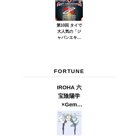
ver.2023』
第10回 タイで
大人気の「ジ
ャパンエキス
ポタイラン
ド」とは？
Part.2
FORTUNE
IROHA 六
宝陰陽学
×Gem
Muse
【GLITTER
2023