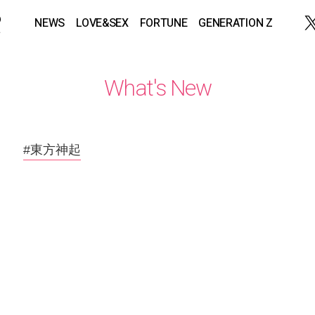
NEWS
LOVE&SEX
FORTUNE
GENERATION Z
What's New
#東方神起