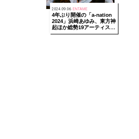
2024.09.06
ENTAME
4年ぶり開催の「a-nation
2024」浜崎あゆみ、東方神
起ほか総勢19アーティスト
の 競演と多彩なサプライ
ズで5万人が熱狂、2024年
の夏を豪華絢爛に締めくく
る