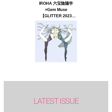
IROHA 六宝陰陽学
×Gem Muse
【GLITTER 2023
SUMMER issue】
LATEST ISSUE