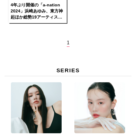
4年ぶり開催の「a-nation
2024」浜崎あゆみ、東方神
起ほか総勢19アーティスト
の 競演と多彩なサプライズ
で5万人が熱狂、2024年の
夏を豪華絢爛に締めくくる
1
SERIES