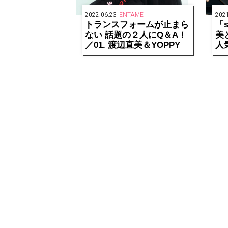
2022.06.23
ENTAME
2021
トランスフォームが止まら
「s
ない 話題の２人にQ＆A！
美
／01. 渡辺直美＆YOPPY
人
シ
ラ
の
で