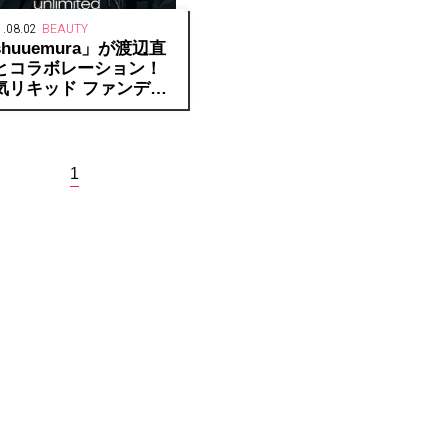
.08.02
BEAUTY
huuemura」が渡辺直
とコラボレーション！
気リキッド ファンデー
ョン「アンリミテッド
スティング フルイド」
限定アイテムを期間限定
発売。
1