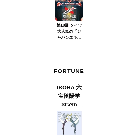
ver.2023』
第10回 タイで
大人気の「ジ
ャパンエキス
ポタイラン
ド」とは？
Part.2
FORTUNE
IROHA 六
宝陰陽学
×Gem
Muse
【GLITTER
2023