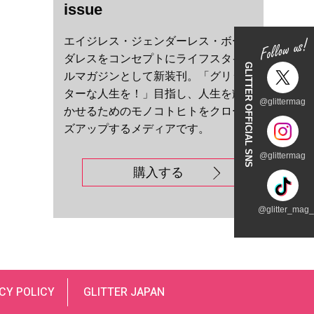
issue
エイジレス・ジェンダーレス・ボー
ダレスをコンセプトにライフスタイ
GLITTER OFFICIAL SNS
ルマガジンとして新装刊。「グリッ
ターな人生を！」目指し、人生を輝
@glittermag
かせるためのモノコトヒトをクロー
ズアップするメディアです。
@glittermag
購入する
@glitter_mag_t
CY POLICY
GLITTER JAPAN