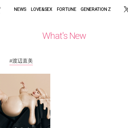
NEWS
LOVE&SEX
FORTUNE
GENERATION Z
What's New
#渡辺直美