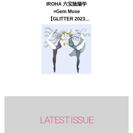
IROHA 六宝陰陽学
×Gem Muse
【GLITTER 2023
SUMMER issue】
LATEST ISSUE