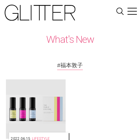
What's New
#福本敦子
2022.06.15
LIFESTYLE