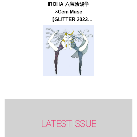
IROHA 六宝陰陽学
×Gem Muse
【GLITTER 2023
SUMMER issue】
LATEST ISSUE