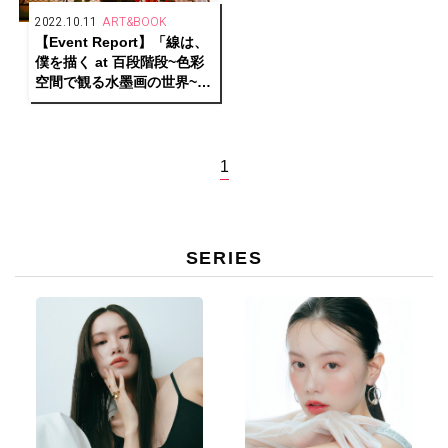
2022.10.11
ART&BOOK
【Event Report】「線は、
僕を描く at 百段階段~色彩
空間で観る水墨画の世界~」
がホテル雅叙園東京にて開
催中！
1
SERIES