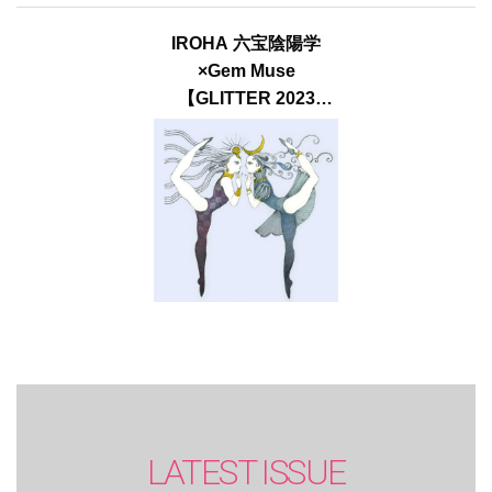
IROHA 六宝陰陽学
×Gem Muse
【GLITTER 2023
SUMMER issue】
LATEST ISSUE