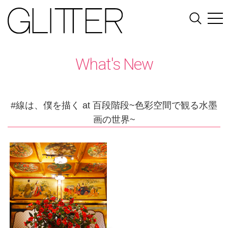
What's New
#線は、僕を描く at 百段階段~色彩空間で観る水墨
画の世界~