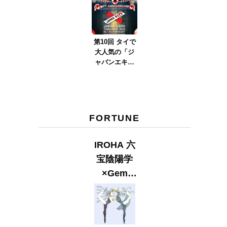
ver.2023』
第10回 タイで
大人気の「ジ
ャパンエキス
ポタイラン
ド」とは？
Part.2
FORTUNE
IROHA 六
宝陰陽学
×Gem
Muse
【GLITTER
2023