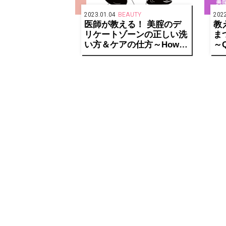
2023.01.04
BEAUTY
2022
医師が教える！ 美腟のデ
教
リケートゾーンの正しい洗
ま
い方＆ケアの仕方～How
～Q
to treat V-chitsu～