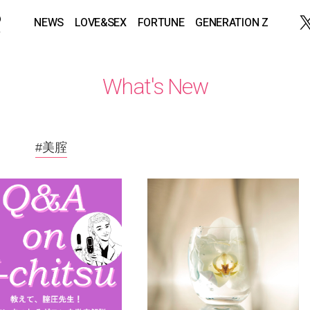
NEWS
LOVE&SEX
FORTUNE
GENERATION Z
What's New
#美腟