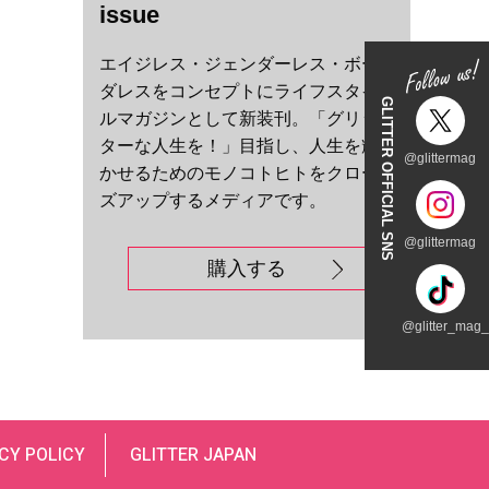
issue
エイジレス・ジェンダーレス・ボー
ダレスをコンセプトにライフスタイ
GLITTER OFFICIAL SNS
ルマガジンとして新装刊。「グリッ
ターな人生を！」目指し、人生を輝
@glittermag
かせるためのモノコトヒトをクロー
ズアップするメディアです。
@glittermag
購入する
@glitter_mag_t
CY POLICY
GLITTER JAPAN