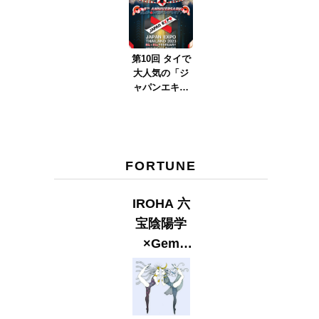
ver.2023』
第10回 タイで
大人気の「ジ
ャパンエキス
ポタイラン
ド」とは？
Part.2
FORTUNE
IROHA 六
宝陰陽学
×Gem
Muse
【GLITTER
2023