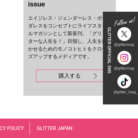
issue
エイジレス・ジェンダーレス・ボー
ダレスをコンセプトにライフスタイ
GLITTER OFFICIAL SNS
ルマガジンとして新装刊。「グリッ
ターな人生を！」目指し、人生を輝
@glittermag
かせるためのモノコトヒトをクロー
ズアップするメディアです。
@glittermag
購入する
@glitter_mag_t
CY POLICY
GLITTER JAPAN