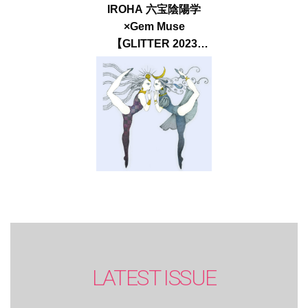
IROHA 六宝陰陽学
×Gem Muse
【GLITTER 2023
SUMMER issue】
LATEST ISSUE